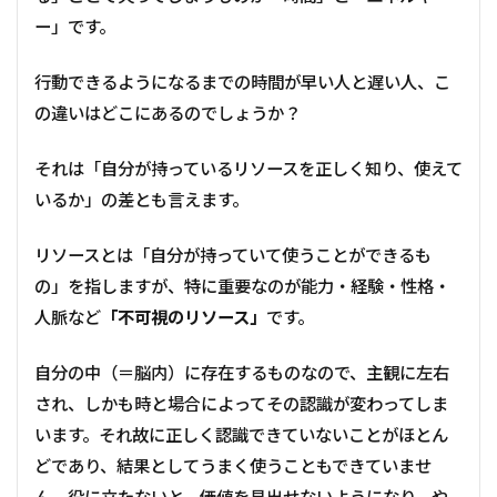
規律性
仲間外れ
ポジティブ
社交性
ー」です。
メンタルヘルス
選択肢
指令性
チーム
行動できるようになるまでの時間が早い人と遅い人、こ
違い
親友
組織開発
意思
の違いはどこにあるのでしょうか？
リーダーシップ
共感
自己理解
親密性
変革
コーチング
伝える
同調
個性
それは「自分が持っているリソースを正しく知り、使えて
責任感
プロジェクトマネジメント
いるか」の差とも言えます。
検索
リソースとは「自分が持っていて使うことができるも
の」を指しますが、特に重要なのが能力・経験・性格・
人脈など
「不可視のリソース」
です。
自分の中（＝脳内）に存在するものなので、主観に左右
され、しかも時と場合によってその認識が変わってしま
います。それ故に正しく認識できていないことがほとん
どであり、結果としてうまく使うこともできていませ