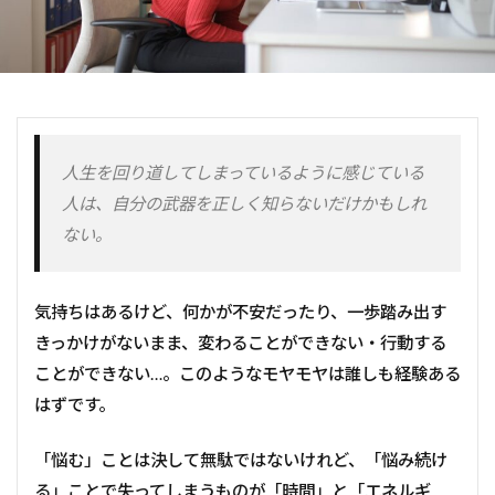
夢
リフレクション
自己確信
恐怖
組織
通勤地獄
公平
ビジョン
リスキリング
自己効力感
内発的動機
働く
釣り
平等
調和性
学習欲
承認欲求
アドラー
人間関係
シトロエン
人生を回り道してしまっているように感じている
過去
日本人
勉強
自我
人は、自分の武器を正しく知らないだけかもしれ
HoganAssessments
コミュニケーション
ない。
ベルランゴ
原点思考
同調圧力
最上志向
注目
パーソナリティ
やる気
個別化
気持ちはあるけど、何かが不安だったり、一歩踏み出す
慎重さ
アイデア
追求
戦略性
きっかけがないまま、変わることができない・行動する
経営者
老人
ストレングスファインダー
ことができない…。このようなモヤモヤは誰しも経験ある
育成
着想
極める
戦術
ストレス
はずです。
認知症
強み
ルール
発想
楽観性
「悩む」ことは決して無駄ではないけれど、「悩み続け
計画性
階層別研修
キャリア
信念
る」ことで失ってしまうものが「時間」と「エネルギ