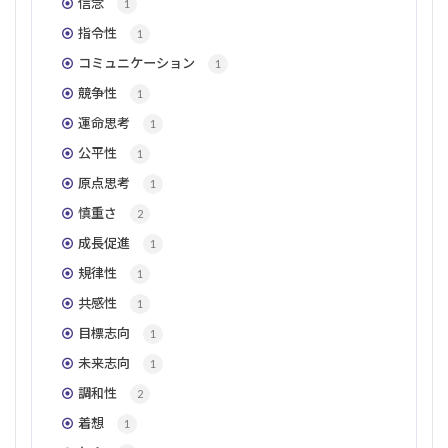
信念
1
指令性
1
コミュニケーション
1
競争性
1
運命思考
1
公平性
1
原点思考
1
慎重さ
2
成長促進
1
規律性
1
共感性
1
目標志向
1
未来志向
1
調和性
2
着想
1