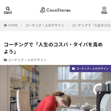
ストレングスファインダー
セミナー
コーチング
カテゴリー
HOME
コーチング = 人のデザイン
コーチングで「人生のコス
タグ
コーチングで「人生のコスパ・タイパを高め
行動変容
ストーリー
仲間
コレクター
よう」
トラブルシューティング
人材開発
コーチング = 人のデザイン
ストレングスコーチング
目標
競争性
コーチング = 人のデザイン
ゴール
収集心
リスクヘッジ
勇気
強みの活用
変化
競争
未来
孤独
回復志向
自己開示
管理職
移住
運命
未来志向
内省
克己心
全員の力
リーダー
猛暑
運命思考