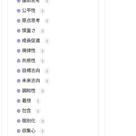
運命思考
1
公平性
1
原点思考
1
慎重さ
2
成長促進
1
規律性
1
共感性
1
目標志向
1
未来志向
1
調和性
2
着想
1
包含
1
個別化
3
収集心
1