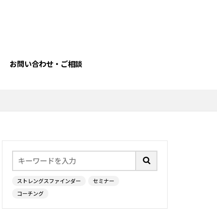
ン
性
学習欲
自我
力
最上志向
お問い合わせ・ご相談
戦略性
戦術
ストレス
キャリア
信念
指令性
自己理解
ストレングスファインダー
セミナー
コーチング