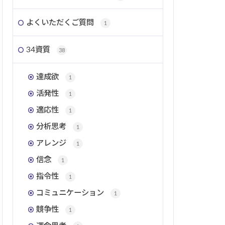
よくいただくご質問
1
34資質
38
達成欲
1
活発性
1
適応性
1
分析思考
1
アレンジ
1
信念
1
指令性
1
コミュニケーション
1
競争性
1