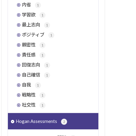
内省
1
学習欲
1
最上志向
1
ポジティブ
1
親密性
1
責任感
1
回復志向
1
自己確信
1
自我
1
戦略性
1
社交性
1
Hogan Assessments
2