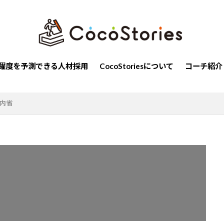
自己確信
恐怖
組織
通勤地獄
公平
ビジョ
自己効力感
内発的動機
働く
釣り
平等
調和
アドラー
人間関係
シトロエン
過去
日本人
勉強
nts
コミュニケーション
ベルランゴ
原点思考
同調圧
躍度を予測できる人材採用
CocoStoriesについて
コーチ紹介
ソナリティ
やる気
個別化
慎重さ
アイデア
追求
人
ストレングスファインダー
育成
着想
極める
内省
み
ルール
発想
楽観性
計画性
階層別研修
間外れ
ポジティブ
社交性
メンタルヘルス
選択肢
い
親友
組織開発
意思
リーダーシップ
共感
革
コーチング
伝える
同調
個性
責任感
ネジメント
検索