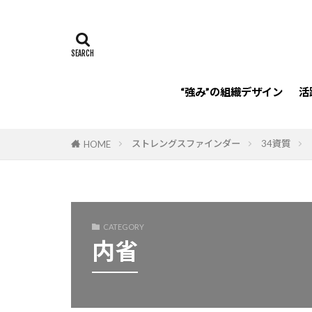
リフレクション
リスキリング
承認欲求
HoganAssessme
“強み”の組織デザイン
活
注目
パー
経営者
老
ストレングスファインダー
34資質
HOME
認知症
強
規律性
仲
チーム
違
親密性
変
CATEGORY
プロジェクトマ
内省