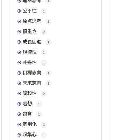
運命思考
1
公平性
1
原点思考
1
慎重さ
2
成長促進
1
規律性
1
共感性
1
目標志向
1
未来志向
1
調和性
2
着想
1
包含
1
個別化
3
収集心
1