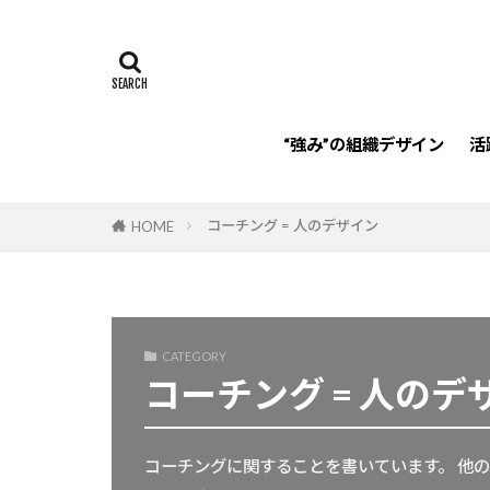
リフレクション
リスキリング
承認欲求
HoganAssessme
“強み”の組織デザイン
活
注目
パー
経営者
老
コーチング = 人のデザイン
HOME
認知症
強
規律性
仲
チーム
違
親密性
変
CATEGORY
プロジェクトマ
コーチング = 人のデ
コーチングに関することを書いています。 他