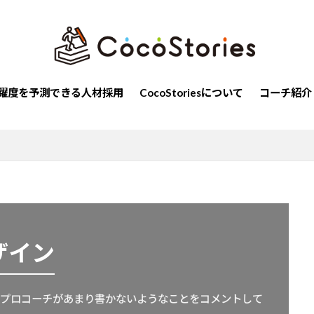
自己確信
恐怖
組織
通勤地獄
公平
ビジョ
自己効力感
内発的動機
働く
釣り
平等
調和
アドラー
人間関係
シトロエン
過去
日本人
勉強
nts
コミュニケーション
ベルランゴ
原点思考
同調圧
躍度を予測できる人材採用
CocoStoriesについて
コーチ紹介
ソナリティ
やる気
個別化
慎重さ
アイデア
追求
人
ストレングスファインダー
育成
着想
極める
み
ルール
発想
楽観性
計画性
階層別研修
間外れ
ポジティブ
社交性
メンタルヘルス
選択肢
い
親友
組織開発
意思
リーダーシップ
共感
革
コーチング
伝える
同調
個性
責任感
ネジメント
ザイン
検索
のプロコーチがあまり書かないようなことをコメントして