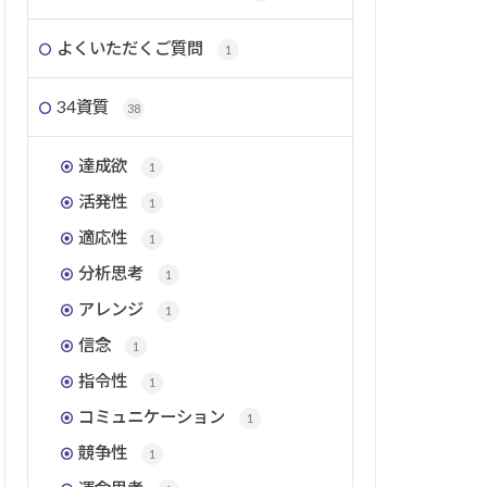
よくいただくご質問
1
34資質
38
達成欲
1
活発性
1
適応性
1
分析思考
1
アレンジ
1
信念
1
指令性
1
コミュニケーション
1
競争性
1