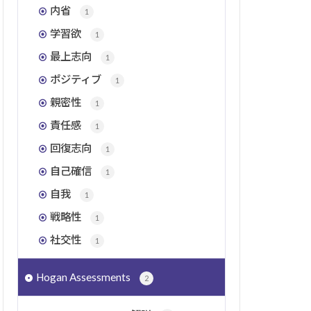
内省
1
学習欲
1
最上志向
1
ポジティブ
1
親密性
1
責任感
1
回復志向
1
自己確信
1
自我
1
戦略性
1
社交性
1
Hogan Assessments
2