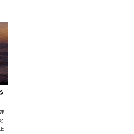
る
連
と
上