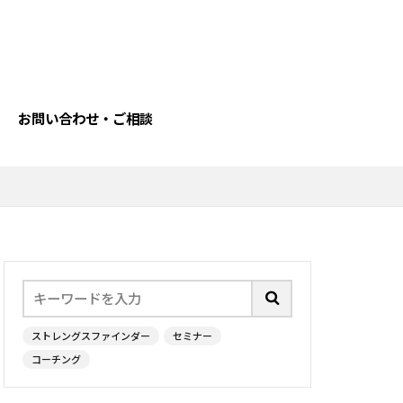
ン
性
学習欲
自我
力
最上志向
お問い合わせ・ご相談
戦略性
戦術
ストレス
キャリア
信念
指令性
自己理解
ストレングスファインダー
セミナー
コーチング