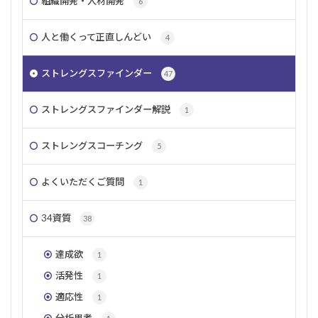
組織開発・人材開発
6
規律性
仲間外れ
ポジティブ
社交性
メンタルヘルス
選択肢
指令性
チーム
人と働くって正直しんどい
4
違い
親友
組織開発
意思
ストレングスファインダー
リーダーシップ
共感
自己理解
親密性
47
変革
コーチング
伝える
同調
個性
ストレングスファインダー解説
1
責任感
プロジェクトマネジメント
ストレングスコーチング
5
検索
よくいただくご質問
1
34資質
38
達成欲
1
活発性
1
適応性
1