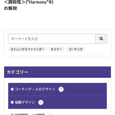
＜調和性＞(“Harmony”®︎)
夢
リフレクション
自己確信
恐怖
の解説
組織
通勤地獄
公平
ビジョン
リスキリング
自己効力感
内発的動機
働く
釣り
平等
調和性
学習欲
承認欲求
アドラー
人間関係
シトロエン
過去
日本人
勉強
自我
ストレングスファインダー
セミナー
コーチング
HoganAssessments
コミュニケーション
ベルランゴ
原点思考
同調圧力
最上志向
注目
パーソナリティ
やる気
個別化
カテゴリー
慎重さ
アイデア
追求
戦略性
経営者
老人
ストレングスファインダー
コーチング = 人のデザイン
7
育成
着想
極める
戦術
ストレス
認知症
強み
ルール
発想
楽観性
組織デザイン
7
計画性
階層別研修
キャリア
信念