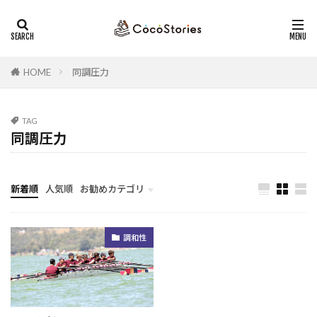
ストレングスファインダー
セミナー
コーチング
カテゴリー
HOME
同調圧力
タグ
TAG
同調圧力
行動変容
ストーリー
仲間
コレクター
トラブルシューティング
人材開発
ストレングスコーチング
目標
競争性
新着順
人気順
お勧めカテゴリ
ゴール
収集心
リスクヘッジ
勇気
未分類
強みの活用
変化
競争
未来
孤独
調和性
回復志向
自己開示
管理職
移住
運命
未来志向
内省
克己心
全員の力
リーダー
猛暑
運命思考