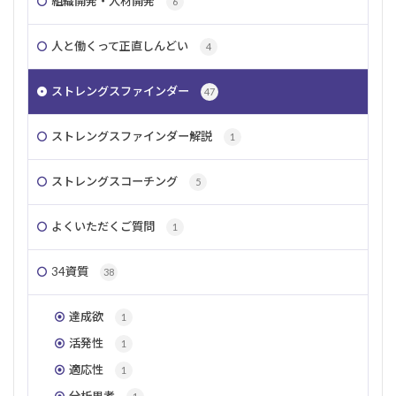
組織開発・人材開発
6
規律性
仲間外れ
ポジティブ
社交性
メンタルヘルス
選択肢
指令性
チーム
人と働くって正直しんどい
4
違い
親友
組織開発
意思
ストレングスファインダー
リーダーシップ
共感
自己理解
親密性
47
変革
コーチング
伝える
同調
個性
ストレングスファインダー解説
1
責任感
プロジェクトマネジメント
ストレングスコーチング
5
検索
よくいただくご質問
1
34資質
38
達成欲
1
活発性
1
適応性
1