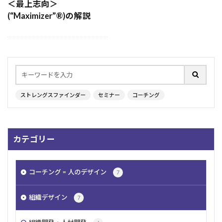
＜最上志向＞
夢
リフレクション
自己確信
恐怖
(“Maximizer”®︎)の解説
組織
通勤地獄
公平
ビジョン
リスキリング
自己効力感
内発的動機
働く
釣り
平等
調和性
学習欲
承認欲求
アドラー
人間関係
シトロエン
過去
日本人
勉強
自我
ストレングスファインダー
セミナー
コーチング
HoganAssessments
コミュニケーション
ベルランゴ
原点思考
同調圧力
最上志向
注目
パーソナリティ
やる気
個別化
カテゴリー
慎重さ
アイデア
追求
戦略性
経営者
老人
ストレングスファインダー
コーチング = 人のデザイン
7
育成
着想
極める
戦術
ストレス
認知症
強み
ルール
発想
楽観性
組織デザイン
7
計画性
階層別研修
キャリア
信念