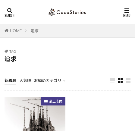
ストレングスファインダー
セミナー
コーチング
カテゴリー
HOME
追求
タグ
TAG
追求
行動変容
ストーリー
仲間
コレクター
トラブルシューティング
人材開発
ストレングスコーチング
目標
競争性
新着順
人気順
お勧めカテゴリ
ゴール
収集心
リスクヘッジ
勇気
未分類
強みの活用
変化
競争
未来
孤独
最上志向
回復志向
自己開示
管理職
移住
運命
未来志向
内省
克己心
全員の力
リーダー
猛暑
運命思考