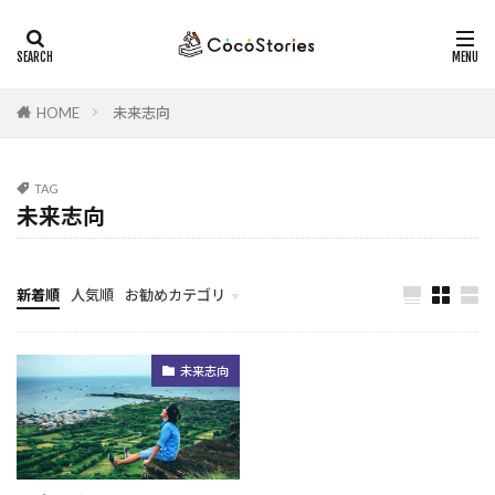
ストレングスファインダー
セミナー
コーチング
カテゴリー
HOME
未来志向
タグ
TAG
未来志向
行動変容
ストーリー
仲間
コレクター
トラブルシューティング
人材開発
ストレングスコーチング
目標
競争性
新着順
人気順
お勧めカテゴリ
ゴール
収集心
リスクヘッジ
勇気
未分類
強みの活用
変化
競争
未来
孤独
未来志向
回復志向
自己開示
管理職
移住
運命
未来志向
内省
克己心
全員の力
リーダー
猛暑
運命思考