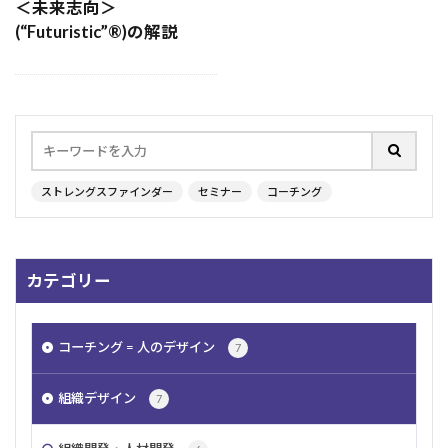
＜未来志向＞
夢
リフレクション
自己確信
恐怖
(“Futuristic”®︎)の解説
組織
通勤地獄
公平
ビジョン
リスキリング
自己効力感
内発的動機
働く
釣り
平等
調和性
学習欲
承認欲求
アドラー
人間関係
シトロエン
過去
日本人
勉強
自我
ストレングスファインダー
セミナー
コーチング
HoganAssessments
コミュニケーション
ベルランゴ
原点思考
同調圧力
最上志向
注目
パーソナリティ
やる気
個別化
カテゴリー
慎重さ
アイデア
追求
戦略性
経営者
老人
ストレングスファインダー
コーチング = 人のデザイン
7
育成
着想
極める
戦術
ストレス
認知症
強み
ルール
発想
楽観性
組織デザイン
7
計画性
階層別研修
キャリア
信念