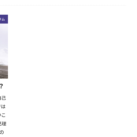
ラム
？
自己
では
いこ
己理
の