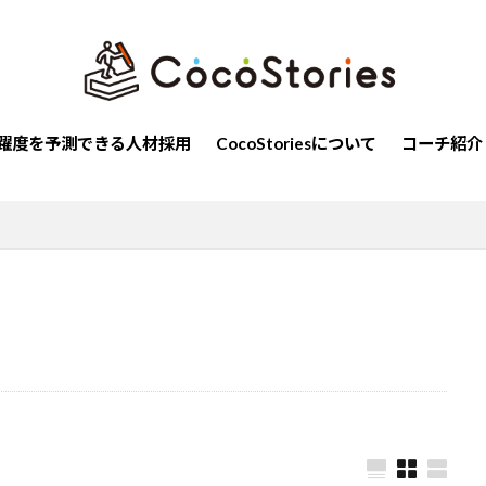
自己確信
恐怖
組織
通勤地獄
公平
ビジョ
自己効力感
内発的動機
働く
釣り
平等
調和
アドラー
人間関係
シトロエン
過去
日本人
勉強
nts
コミュニケーション
ベルランゴ
原点思考
同調圧
躍度を予測できる人材採用
CocoStoriesについて
コーチ紹介
ソナリティ
やる気
個別化
慎重さ
アイデア
追求
人
ストレングスファインダー
育成
着想
極める
み
ルール
発想
楽観性
計画性
階層別研修
間外れ
ポジティブ
社交性
メンタルヘルス
選択肢
い
親友
組織開発
意思
リーダーシップ
共感
革
コーチング
伝える
同調
個性
責任感
ネジメント
検索