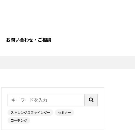
ン
性
学習欲
自我
力
最上志向
お問い合わせ・ご相談
戦略性
戦術
ストレス
キャリア
信念
指令性
自己理解
ストレングスファインダー
セミナー
コーチング