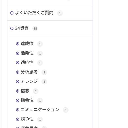
よくいただくご質問
1
34資質
38
達成欲
1
活発性
1
適応性
1
分析思考
1
アレンジ
1
信念
1
指令性
1
コミュニケーション
1
競争性
1