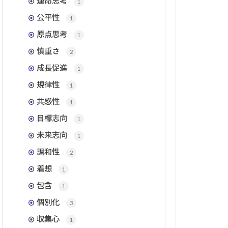
運命思考
1
公平性
1
原点思考
1
慎重さ
2
成長促進
1
規律性
1
共感性
1
目標志向
1
未来志向
1
調和性
2
着想
1
包含
1
個別化
3
収集心
1