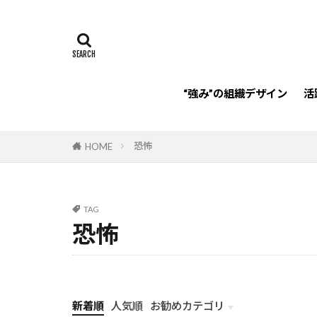
リフレクション
リスキリング
承認欲求
HoganAssessme
“強み”の組織デザイン
活
注目
パー
経営者
老
恐怖
HOME
認知症
強
規律性
仲
チーム
違
TAG
親密性
変
恐怖
プロジェクトマ
新着順
人気順
お勧めカテゴリ