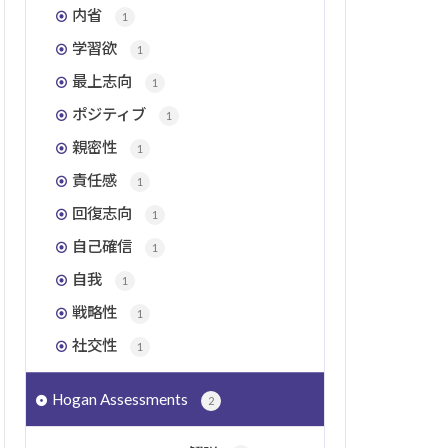
内省
1
学習欲
1
最上志向
1
ポジティブ
1
親密性
1
責任感
1
回復志向
1
自己確信
1
自我
1
戦略性
1
社交性
1
Hogan Assessments
2