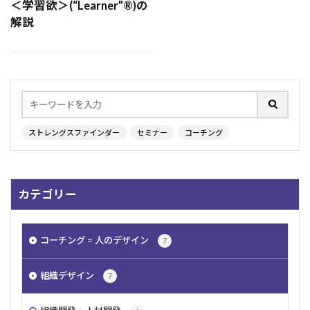
＜学習欲＞(“Learner”®︎)の
夢
リフレクション
自己確信
恐怖
解説
組織
通勤地獄
公平
ビジョン
リスキリング
自己効力感
内発的動機
働く
釣り
平等
調和性
学習欲
承認欲求
アドラー
人間関係
シトロエン
過去
日本人
勉強
自我
ストレングスファインダー
セミナー
コーチング
HoganAssessments
コミュニケーション
ベルランゴ
原点思考
同調圧力
最上志向
注目
パーソナリティ
やる気
個別化
カテゴリー
慎重さ
アイデア
追求
戦略性
経営者
老人
ストレングスファインダー
コーチング = 人のデザイン
7
育成
着想
極める
戦術
ストレス
認知症
強み
ルール
発想
楽観性
組織デザイン
7
計画性
階層別研修
キャリア
信念